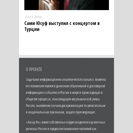
13.12.2010
Сами Юсуф выступил с концертом в
Турции
О ПРОЕКТЕ
Задачами информационно-аналитического канала с момента
его появления является донесение объективной и достоверной
информации о событиях в России и мире и происходящих в
обществе процессах, консолидация мусульманской уммы
России, выявление случаев дискриминации по религиозным
и национальным признакам, защита прав верующих.
«Ансар.Ru» имеет собственных корреспондентов в различных
регионах России и предлагает вниманию читателей как