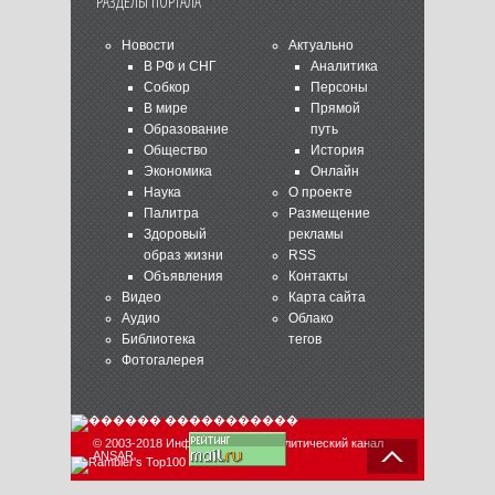
РАЗДЕЛЫ ПОРТАЛА
Новости
Актуально
В РФ и СНГ
Аналитика
Собкор
Персоны
В мире
Прямой
Образование
путь
Общество
История
Экономика
Онлайн
Наука
О проекте
Палитра
Размещение
Здоровый
рекламы
образ жизни
RSS
Объявления
Контакты
Видео
Карта сайта
Аудио
Облако
Библиотека
тегов
Фотогалерея
© 2003-2018 Информационно-аналитический канал
ANSAR