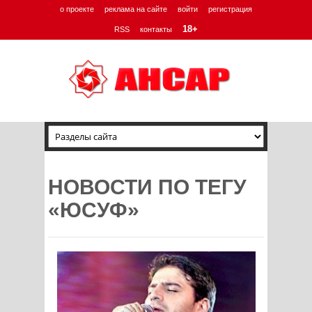
о проекте
реклама на сайте
войти
регистрация
18+
RSS
контакты
НОВОСТИ ПО ТЕГУ
«ЮСУФ»