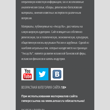
оперативную новостную информацию, так и эксклюзивные
аналитические статьи, обзоры, религиозно-богословские
материалы, мнения известных экспертов по различным
вопросам.
Материалы, публикуемые на «Ансар.Ru», рассчитаны на
самую широкую аудиторию. Сайт освещает как собственно
религиозную, так и политическую, экономическую, культурную,
общественную жизнь мусульман России и зарубежья. Одной из
наиболее актуальных тем, которые находят место на страницах
"Ансар.Ru", является развитие исламской банковской сферы,
исламских финансов и халяль-индустрии.
ВОЗРАСТНАЯ КАТЕГОРИЯ САЙТА
18+
При использовании материалов сайта
гиперссылка на
www.ansar.ru
обязательна!