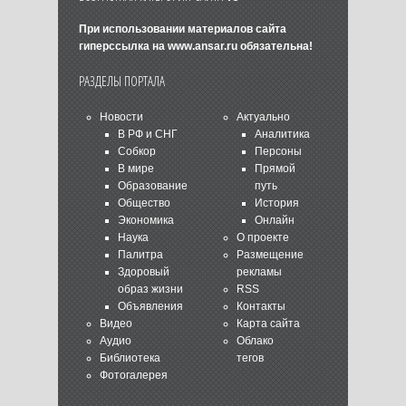
При использовании материалов сайта
гиперссылка на
www.ansar.ru
обязательна!
РАЗДЕЛЫ ПОРТАЛА
Новости
Актуально
В РФ и СНГ
Аналитика
Собкор
Персоны
В мире
Прямой
Образование
путь
Общество
История
Экономика
Онлайн
Наука
О проекте
Палитра
Размещение
Здоровый
рекламы
образ жизни
RSS
Объявления
Контакты
Видео
Карта сайта
Аудио
Облако
Библиотека
тегов
Фотогалерея