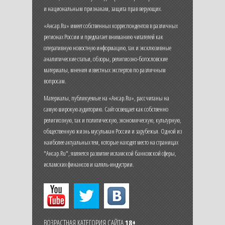
и национальным признакам, защита прав верующих.
«Ансар.Ru» имеет собственных корреспондентов в различных
регионах России и предлагает вниманию читателей как
оперативную новостную информацию, так и эксклюзивные
аналитические статьи, обзоры, религиозно-богословские
материалы, мнения известных экспертов по различным
вопросам.
Материалы, публикуемые на «Ансар.Ru», рассчитаны на
самую широкую аудиторию. Сайт освещает как собственно
религиозную, так и политическую, экономическую, культурную,
общественную жизнь мусульман России и зарубежья. Одной из
наиболее актуальных тем, которые находят место на страницах
"Ансар.Ru", является развитие исламской банковской сферы,
исламских финансов и халяль-индустрии.
ВОЗРАСТНАЯ КАТЕГОРИЯ САЙТА
18+