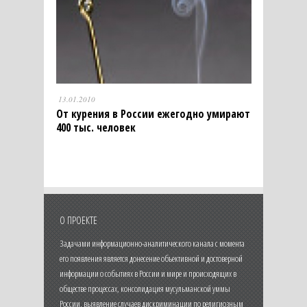
13.01.2010
От курения в России ежегодно умирают
400 тыс. человек
О ПРОЕКТЕ
Задачами информационно-аналитического канала с момента
его появления является донесение объективной и достоверной
информации о событиях в России и мире и происходящих в
обществе процессах, консолидация мусульманской уммы
России, выявление случаев дискриминации по религиозным