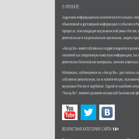
О ПРОЕКТЕ
Задачами информационно-аналитического канала с моме
объективной и достоверной информации о событиях в Ро
процессах, консолидация мусульманской уммы России,
религиозным и национальным признакам, защита прав
«Ансар.Ru» имеет собственных корреспондентов в разли
читателей как оперативную новостную информацию, так 
религиозно-богословские материалы, мнения известных
Материалы, публикуемые на «Ансар.Ru», рассчитаны на
собственно религиозную, так и политическую, экономич
мусульман России и зарубежья. Одной из наиболее актуа
"Ансар.Ru", является развитие исламской банковской сф
ВОЗРАСТНАЯ КАТЕГОРИЯ САЙТА
18+