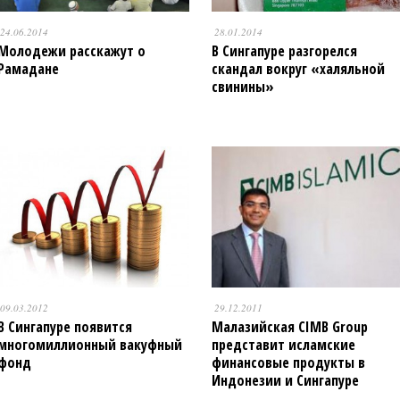
24.06.2014
28.01.2014
Молодежи расскажут о
В Сингапуре разгорелся
Рамадане
скандал вокруг «халяльной
свинины»
09.03.2012
29.12.2011
В Сингапуре появится
Малазийская CIMB Group
многомиллионный вакуфный
представит исламские
фонд
финансовые продукты в
Индонезии и Сингапуре