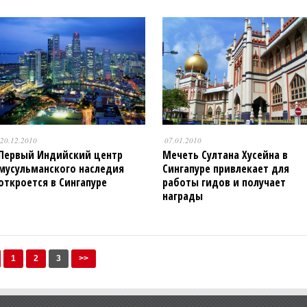
20.12.2010
07.01.2010
Первый Индийский центр
Мечеть Султана Хусейна в
мусульманского наследия
Сингапуре привлекает для
откроется в Сингапуре
работы гидов и получает
награды
1
2
3
>>