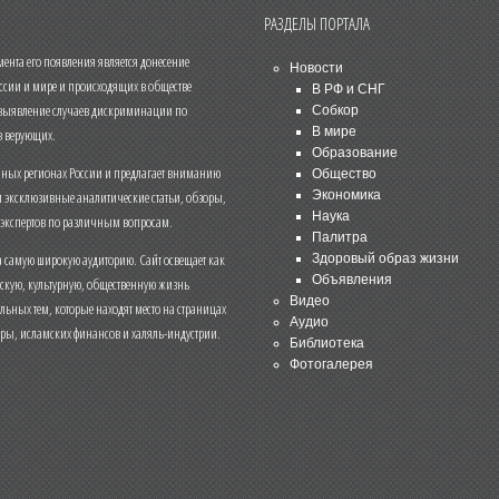
РАЗДЕЛЫ ПОРТАЛА
нта его появления является донесение
Новости
ссии и мире и происходящих в обществе
В РФ и СНГ
 выявление случаев дискриминации по
Собкор
В мире
 верующих.
Образование
чных регионах России и предлагает вниманию
Общество
и эксклюзивные аналитические статьи, обзоры,
Экономика
Наука
 экспертов по различным вопросам.
Палитра
 самую широкую аудиторию. Сайт освещает как
Здоровый образ жизни
Объявления
ескую, культурную, общественную жизнь
Видео
льных тем, которые находят место на страницах
Аудио
еры, исламских финансов и халяль-индустрии.
Библиотека
Фотогалерея