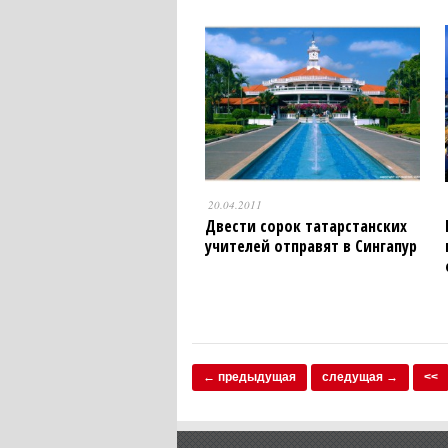
20.04.2011
Двести сорок татарстан­ских
учителей отправят в Сингапур
← предыдущая
следущая →
<<