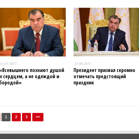
11.07.2017
23.06.2017
«Всевышнего познают душой
Президент призвал скромно
и сердцем, а не одеждой и
отмечать предстоящий
бородой»
праздник
1
2
3
>>