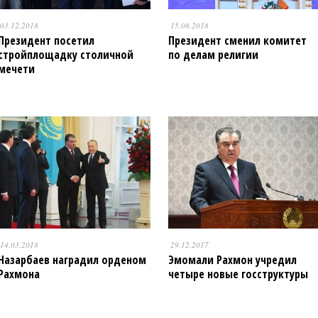
03.12.2018
15.08.2018
Президент посетил
Президент сменил комитет
стройплощадку столичной
по делам религии
мечети
14.03.2018
29.12.2017
Назарбаев наградил орденом
Эмомали Рахмон учредил
Рахмона
четыре новые госструктуры