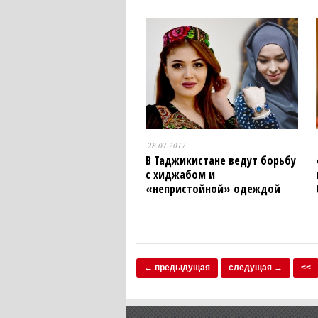
28.07.2017
В Таджикистане ведут борьбу
с хиджабом и
«непристойной» одеждой
← предыдущая
следущая →
<<