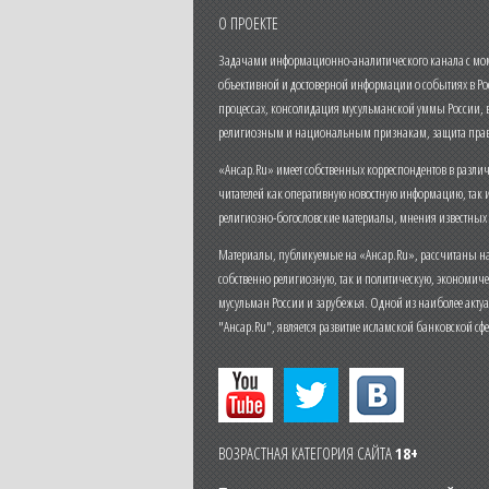
О ПРОЕКТЕ
Задачами информационно-аналитического канала с моме
объективной и достоверной информации о событиях в Ро
процессах, консолидация мусульманской уммы России,
религиозным и национальным признакам, защита прав
«Ансар.Ru» имеет собственных корреспондентов в разли
читателей как оперативную новостную информацию, так 
религиозно-богословские материалы, мнения известных
Материалы, публикуемые на «Ансар.Ru», рассчитаны на
собственно религиозную, так и политическую, экономич
мусульман России и зарубежья. Одной из наиболее актуа
"Ансар.Ru", является развитие исламской банковской сф
ВОЗРАСТНАЯ КАТЕГОРИЯ САЙТА
18+