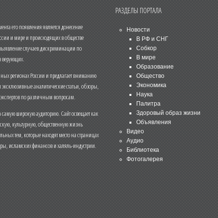
РАЗДЕЛЫ ПОРТАЛА
нта его появления является донесение
Новости
ссии и мире и происходящих в обществе
В РФ и СНГ
 выявление случаев дискриминации по
Собкор
В мире
 верующих.
Образование
чных регионах России и предлагает вниманию
Общество
и эксклюзивные аналитические статьи, обзоры,
Экономика
Наука
 экспертов по различным вопросам.
Палитра
 самую широкую аудиторию. Сайт освещает как
Здоровый образ жизни
Объявления
ескую, культурную, общественную жизнь
Видео
льных тем, которые находят место на страницах
Аудио
еры, исламских финансов и халяль-индустрии.
Библиотека
Фотогалерея