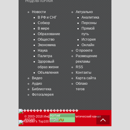
РАЗДЕЛЫ ПОРТАЛА
Новости
Актуально
В РФ и СНГ
Аналитика
Собкор
Персоны
В мире
Прямой
Образование
путь
Общество
История
Экономика
Онлайн
Наука
О проекте
Палитра
Размещение
Здоровый
рекламы
образ жизни
RSS
Объявления
Контакты
Видео
Карта сайта
Аудио
Облако
Библиотека
тегов
Фотогалерея
© 2003-2018 Информационно-аналитический канал
ANSAR