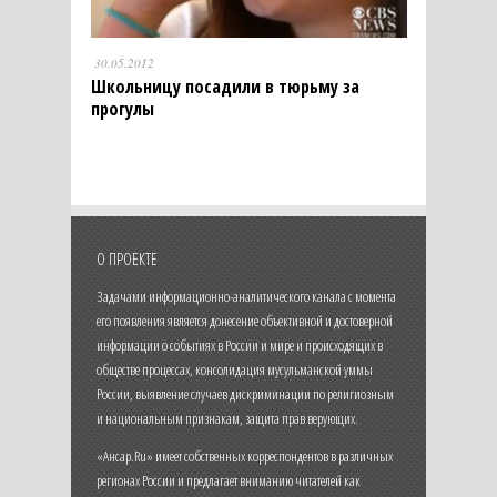
30.05.2012
Школьницу посадили в тюрьму за
прогулы
О ПРОЕКТЕ
Задачами информационно-аналитического канала с момента
его появления является донесение объективной и достоверной
информации о событиях в России и мире и происходящих в
обществе процессах, консолидация мусульманской уммы
России, выявление случаев дискриминации по религиозным
и национальным признакам, защита прав верующих.
«Ансар.Ru» имеет собственных корреспондентов в различных
регионах России и предлагает вниманию читателей как