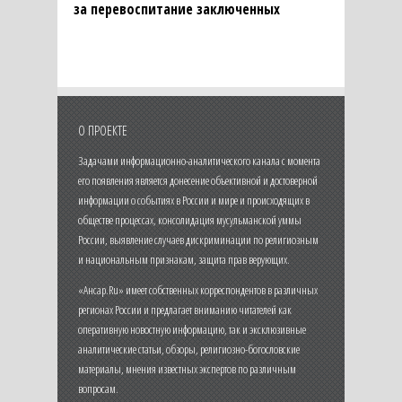
за перевоспитание заключенных
О ПРОЕКТЕ
Задачами информационно-аналитического канала с момента
его появления является донесение объективной и достоверной
информации о событиях в России и мире и происходящих в
обществе процессах, консолидация мусульманской уммы
России, выявление случаев дискриминации по религиозным
и национальным признакам, защита прав верующих.
«Ансар.Ru» имеет собственных корреспондентов в различных
регионах России и предлагает вниманию читателей как
оперативную новостную информацию, так и эксклюзивные
аналитические статьи, обзоры, религиозно-богословские
материалы, мнения известных экспертов по различным
вопросам.