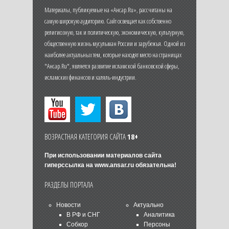
Материалы, публикуемые на «Ансар.Ru», рассчитаны на
самую широкую аудиторию. Сайт освещает как собственно
религиозную, так и политическую, экономическую, культурную,
общественную жизнь мусульман России и зарубежья. Одной из
наиболее актуальных тем, которые находят место на страницах
"Ансар.Ru", является развитие исламской банковской сферы,
исламских финансов и халяль-индустрии.
ВОЗРАСТНАЯ КАТЕГОРИЯ САЙТА
18+
При использовании материалов сайта
гиперссылка на
www.ansar.ru
обязательна!
РАЗДЕЛЫ ПОРТАЛА
Новости
Актуально
В РФ и СНГ
Аналитика
Собкор
Персоны