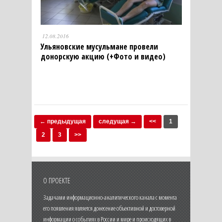
12.08.2016
Ульяновские мусульмане провели
донорскую акцию (+Фото и видео)
← предыдущая
следущая →
<<
1
2
3
>>
О ПРОЕКТЕ
Задачами информационно-аналитического канала с момента
его появления является донесение объективной и достоверной
информации о событиях в России и мире и происходящих в