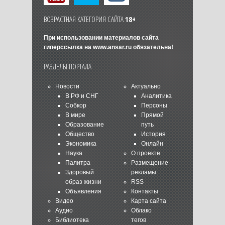
ВОЗРАСТНАЯ КАТЕГОРИЯ САЙТА
18+
При использовании материалов сайта
гиперссылка на
www.ansar.ru
обязательна!
РАЗДЕЛЫ ПОРТАЛА
Новости
Актуально
В РФ и СНГ
Аналитика
Собкор
Персоны
В мире
Прямой
Образование
путь
Общество
История
Экономика
Онлайн
Наука
О проекте
Палитра
Размещение
Здоровый
рекламы
образ жизни
RSS
Объявления
Контакты
Видео
Карта сайта
Аудио
Облако
Библиотека
тегов