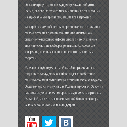
обществе процессах, консолидация мусульманской уммы
России, выявление случаев дискриминации по религиозным
и национальным признакам, защита прав верующих.
«Ансар.Ru» имеет собственных корреспондентов в различных
регионах России и предлагает вниманию читателей как
оперативную новостную информацию, так и эксклюзивные
аналитические статьи, обзоры, религиозно-богословские
материалы, мнения известных экспертов по различным
вопросам.
Материалы, публикуемые на «Ансар.Ru», рассчитаны на
самую широкую аудиторию. Сайт освещает как собственно
религиозную, так и политическую, экономическую, культурную,
общественную жизнь мусульман России и зарубежья. Одной из
наиболее актуальных тем, которые находят место на страницах
"Ансар.Ru", является развитие исламской банковской сферы,
исламских финансов и халяль-индустрии.