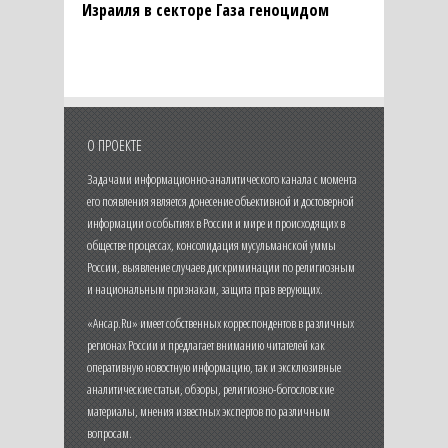
Израиля в секторе Газа геноцидом
О ПРОЕКТЕ
Задачами информационно-аналитического канала с момента
его появления является донесение объективной и достоверной
информации о событиях в России и мире и происходящих в
обществе процессах, консолидация мусульманской уммы
России, выявление случаев дискриминации по религиозным
и национальным признакам, защита прав верующих.
«Ансар.Ru» имеет собственных корреспондентов в различных
регионах России и предлагает вниманию читателей как
оперативную новостную информацию, так и эксклюзивные
аналитические статьи, обзоры, религиозно-богословские
материалы, мнения известных экспертов по различным
вопросам.