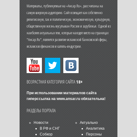
Материалы, публикуемые на «Ансар.Ru», рассчитаны на
самую широкую аудиторию. Сайт освещает как собственно
религиозную, так и политическую, экономическую, культурную,
общественную жизнь мусульман России и зарубежья. Одной из
наиболее актуальных тем, которые находят место на страницах
"Ансар.Ru", является развитие исламской банковской сферы,
исламских финансов и халяль-индустрии.
ВОЗРАСТНАЯ КАТЕГОРИЯ САЙТА
18+
При использовании материалов сайта
гиперссылка на
www.ansar.ru
обязательна!
РАЗДЕЛЫ ПОРТАЛА
Новости
Актуально
В РФ и СНГ
Аналитика
Собкор
Персоны