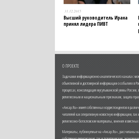
31.12.2015
Высший руководитель Ирана
принял лидера ПИВТ
О ПРОЕКТЕ
Задачами информационно-аналитического канала с моме
объективной и достоверной информации о событиях в Ро
процессах, консолидация мусульманской уммы России,
религиозным и национальным признакам, защита прав
«Ансар.Ru» имеет собственных корреспондентов в разли
читателей как оперативную новостную информацию, так 
религиозно-богословские материалы, мнения известных
Материалы, публикуемые на «Ансар.Ru», рассчитаны на
собственно религиозную, так и политическую, экономич