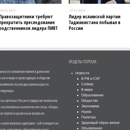
18.12.2015
27.03.2014
Правозащитники требуют
Лидер исламской партии
прекратить преследование
Таджикистана побывал в
родственников лидера ПИВТ
России
РАЗДЕЛЫ ПОРТАЛА
нта его появления является донесение
Новости
ссии и мире и происходящих в обществе
В РФ и СНГ
 выявление случаев дискриминации по
Собкор
В мире
 верующих.
Образование
чных регионах России и предлагает вниманию
Общество
и эксклюзивные аналитические статьи, обзоры,
Экономика
Наука
 экспертов по различным вопросам.
Палитра
 самую широкую аудиторию. Сайт освещает как
Здоровый образ жизни
Объявления
ескую, культурную, общественную жизнь