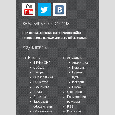
ВОЗРАСТНАЯ КАТЕГОРИЯ САЙТА
18+
При использовании материалов сайта
гиперссылка на
www.ansar.ru
обязательна!
РАЗДЕЛЫ ПОРТАЛА
Новости
Актуально
В РФ и СНГ
Аналитика
Собкор
Персоны
В мире
Прямой
Образование
путь
Общество
История
Экономика
Онлайн
Наука
О проекте
Палитра
Размещение
Здоровый
рекламы
образ жизни
RSS
Объявления
Контакты