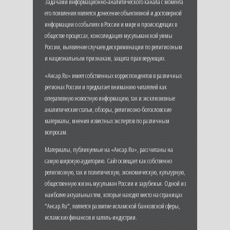
Задачами информационно-аналитического канала с момента
его появления является донесение объективной и достоверной
информации о событиях в России и мире и происходящих в
обществе процессах, консолидация мусульманской уммы
России, выявление случаев дискриминации по религиозным
и национальным признакам, защита прав верующих.
«Ансар.Ru» имеет собственных корреспондентов в различных
регионах России и предлагает вниманию читателей как
оперативную новостную информацию, так и эксклюзивные
аналитические статьи, обзоры, религиозно-богословские
материалы, мнения известных экспертов по различным
вопросам.
Материалы, публикуемые на «Ансар.Ru», рассчитаны на
самую широкую аудиторию. Сайт освещает как собственно
религиозную, так и политическую, экономическую, культурную,
общественную жизнь мусульман России и зарубежья. Одной из
наиболее актуальных тем, которые находят место на страницах
"Ансар.Ru", является развитие исламской банковской сферы,
исламских финансов и халяль-индустрии.